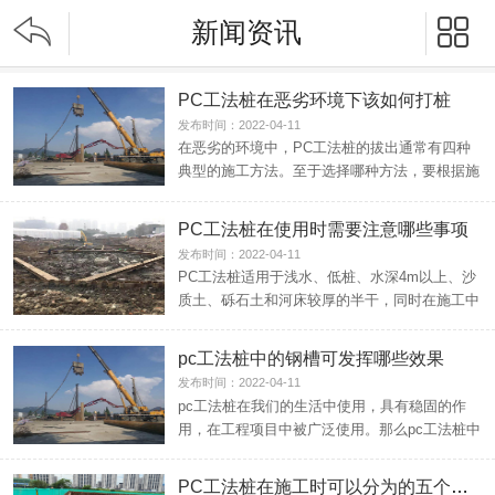


新闻资讯
PC工法桩在恶劣环境下该如何打桩
发布时间：2022-04-11
在恶劣的环境中，PC工法桩的拔出通常有四种
典型的施工方法。至于选择哪种方法，要根据施
工现场的需要和土...
PC工法桩在使用时需要注意哪些事项
发布时间：2022-04-11
PC工法桩适用于浅水、低桩、水深4m以上、沙
质土、砾石土和河床较厚的半干，同时在施工中
的合理铺装也很...
pc工法桩中的钢槽可发挥哪些效果
发布时间：2022-04-11
pc工法桩在我们的生活中使用，具有稳固的作
用，在工程项目中被广泛使用。那么pc工法桩中
钢槽可以发挥哪...
PC工法桩在施工时可以分为的五个步骤